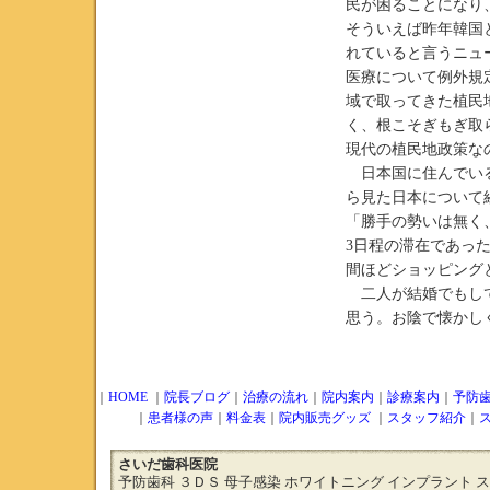
民が困ることになり
そういえば昨年韓国
れていると言うニュ
医療について例外規
域で取ってきた植民
く、根こそぎもぎ取
現代の植民地政策な
日本国に住んでいる
ら見た日本について
「勝手の勢いは無く
3日程の滞在であっ
間ほどショッピング
二人が結婚でもして
思う。お陰で懐かし
｜
HOME
｜
院長ブログ
｜
治療の流れ
｜
院内案内
｜
診療案内
｜
予防
｜
患者様の声
｜
料金表
｜
院内販売グッズ
｜
スタッフ紹介
｜
さいだ歯科医院
予防歯科 ３ＤＳ 母子感染 ホワイトニング インプラント 