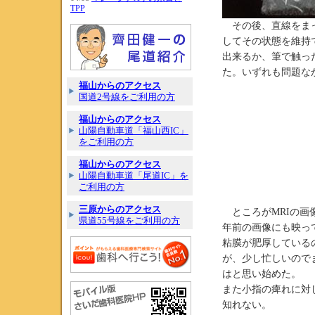
TPP
その後、直線をまっ
してその状態を維持
出来るか、筆で触っ
た。いずれも問題な
福山からのアクセス
国道2号線をご利用の方
福山からのアクセス
山陽自動車道「福山西IC」
をご利用の方
福山からのアクセス
山陽自動車道「尾道IC」を
ご利用の方
三原からのアクセス
ところがMRIの画
県道55号線をご利用の方
年前の画像にも映っ
粘膜が肥厚している
が、少し忙しいので
はと思い始めた。
また小指の痺れに対
知れない。