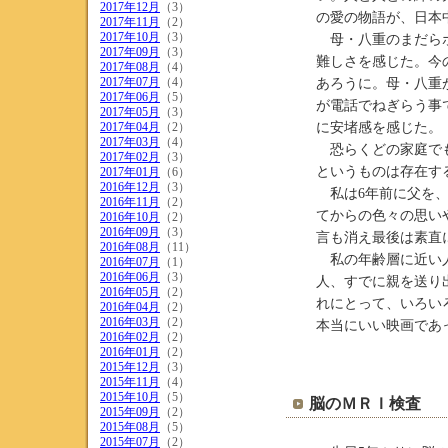
2017年12月
（3）
の愛の物語が、日本
2017年11月
（2）
2017年10月
（3）
母・八重のまだらボ
2017年09月
（3）
難しさを感じた。今
2017年08月
（4）
2017年07月
（4）
あろうに。母・八重
2017年06月
（5）
が電話でねぎらう事
2017年05月
（3）
2017年04月
（2）
に安堵感を感じた。
2017年03月
（4）
恐らくどの家庭でも
2017年02月
（3）
というものは存在す
2017年01月
（6）
2016年12月
（3）
私は6年前に父を、
2016年11月
（2）
てからの色々の思い
2016年10月
（2）
2016年09月
（3）
言も消え最後は素直
2016年08月
（11）
私の年齢層に近い人
2016年07月
（1）
2016年06月
（3）
人、すでに親を送り
2016年05月
（2）
れにとって、いろい
2016年04月
（2）
2016年03月
（2）
本当にいい映画であ
2016年02月
（2）
2016年01月
（2）
2015年12月
（3）
2015年11月
（4）
2015年10月
（5）
脳のＭＲＩ検査
2015年09月
（2）
2015年08月
（5）
2015年07月
（2）