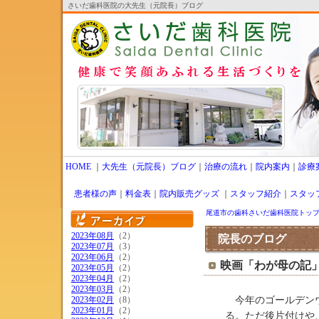
さいだ歯科医院の大先生（元院長）ブログ
HOME
｜
大先生（元院長）ブログ
｜
治療の流れ
｜
院内案内
｜
診療
患者様の声
｜
料金表
｜
院内販売グッズ
｜
スタッフ紹介
｜
スタッ
尾道市の歯科さいだ歯科医院トッ
2023年08月
（2）
院長のブログ
2023年07月
（3）
2023年06月
（2）
映画「わが母の記
2023年05月
（2）
2023年04月
（2）
2023年03月
（2）
2023年02月
（8）
今年のゴールデンウ
2023年01月
（2）
る。ただ後片付けや