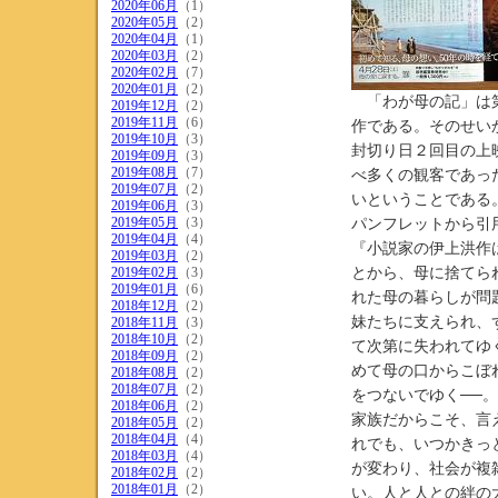
2020年06月
（1）
2020年05月
（2）
2020年04月
（1）
2020年03月
（2）
2020年02月
（7）
2020年01月
（2）
「わが母の記」は第
2019年12月
（2）
2019年11月
（6）
作である。そのせい
2019年10月
（3）
封切り日２回目の上
2019年09月
（3）
2019年08月
（7）
べ多くの観客であっ
2019年07月
（2）
いということである
2019年06月
（3）
2019年05月
（3）
パンフレットから引
2019年04月
（4）
『小説家の伊上洪作
2019年03月
（2）
2019年02月
（3）
とから、母に捨てら
2019年01月
（6）
れた母の暮らしが問
2018年12月
（2）
妹たちに支えられ、
2018年11月
（3）
2018年10月
（2）
て次第に失われてゆ
2018年09月
（2）
めて母の口からこぼ
2018年08月
（2）
2018年07月
（2）
をつないでゆく──。
2018年06月
（2）
家族だからこそ、言
2018年05月
（2）
2018年04月
（4）
れでも、いつかきっ
2018年03月
（4）
が変わり、社会が複
2018年02月
（2）
2018年01月
（2）
い。人と人との絆の