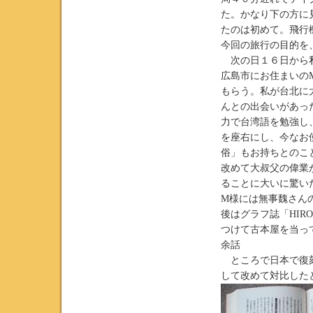
た。かなり下の方に
たのは初めて。飛行
今回の旅行の目的を
次の日１６日から私
広島市にお住まいの
もらう。私が台北に
んとの出会いがあっ
力で台湾語を勉強し
を座右にし、今なお
俗」もお持ちとのこ
改めて大叔父の偉業
ることに大いに驚い
M様には無事魏さん
後はグラフ誌「HIR
つけて古本屋を当っ
余話
ところで日本で復刻
して改めて対比した