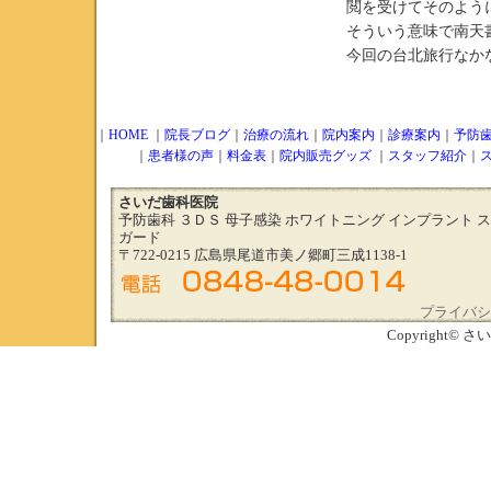
閲を受けてそのよう
そういう意味で南天
今回の台北旅行なか
｜
HOME
｜
院長ブログ
｜
治療の流れ
｜
院内案内
｜
診療案内
｜
予防
｜
患者様の声
｜
料金表
｜
院内販売グッズ
｜
スタッフ紹介
｜
さいだ歯科医院
予防歯科 ３ＤＳ 母子感染 ホワイトニング インプラント 
ガード
〒722-0215 広島県尾道市美ノ郷町三成1138-1
プライバシ
Copyright© さい