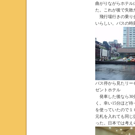
曲がりながらホテル
た。これが後で失敗
飛行場行きの乗り合
いらしい。バスの時
バス停から見た
ゼントホテル
発車した後なら30
く。幸い15分ほど
を使っていたので１
元札を入れても同じ
った。日本では考え