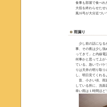
食事も部屋で食べれ
大役を終わらせたせ
風16号が大分近づ
雨漏り
少し前の話になるが
事、その夜は少し強
ってきて」と内線電
何事かと思って上が
ている。急いでバケ
りは天井の明り取り
し、明日見てくれる
昔、小さい頃、雨漏
している所に、洗面
幸い雨は１時間ほど