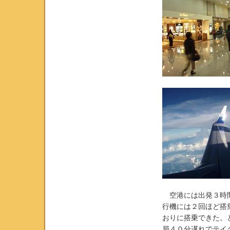
空港には出発３時間
行機には２回ほど搭
おりに搭乗できた。
局４０分遅れでテイ