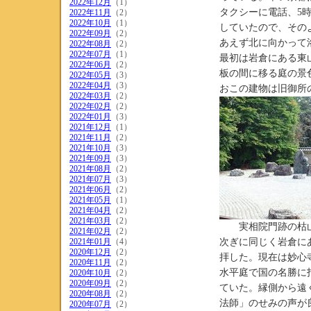
2022年12月
（1）
タクシーに電話、5
2022年11月
（2）
2022年10月
（1）
していたので、その
2022年09月
（2）
あえず北に向かって
2022年08月
（2）
2022年07月
（1）
最初は岩倉にある東
2022年06月
（2）
板の間に移る庭の景
2022年05月
（3）
2022年04月
（3）
おこの建物は旧御所
2022年03月
（2）
2022年02月
（2）
2022年01月
（3）
2021年12月
（1）
2021年11月
（2）
2021年10月
（3）
2021年09月
（3）
2021年08月
（2）
2021年07月
（3）
2021年06月
（2）
2021年05月
（1）
2021年04月
（2）
2021年03月
（2）
実相院門
2021年02月
（2）
2021年01月
（4）
次ぎに同じく岩倉に
2020年12月
（2）
拝した。現在は妙心
2020年11月
（2）
水平庭で国の名勝に
2020年10月
（2）
2020年09月
（2）
ていた。縁側から遠
2020年08月
（2）
法師」のせみの声が
2020年07月
（2）