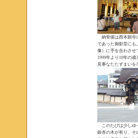
納骨後は西本願寺に
であった御影堂にも
像）に手を合わさせて
1999年より10年
見事なたたずまいを
このたびは少しゆっ
銀杏の木が有り、そ