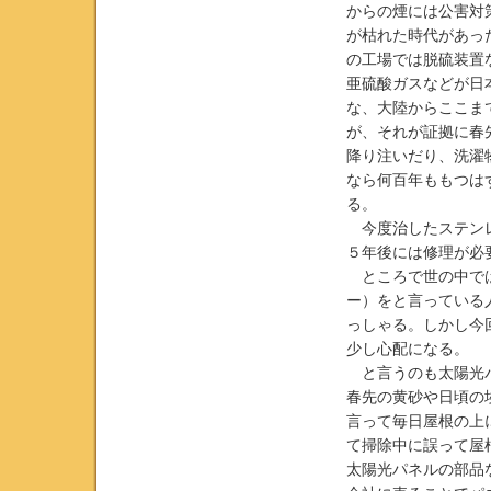
からの煙には公害対
が枯れた時代があっ
の工場では脱硫装置
亜硫酸ガスなどが日
な、大陸からここま
が、それが証拠に春
降り注いだり、洗濯
なら何百年ももつは
る。
今度治したステンレ
５年後には修理が必
ところで世の中では
ー）をと言っている
っしゃる。しかし今
少し心配になる。
と言うのも太陽光パ
春先の黄砂や日頃の
言って毎日屋根の上
て掃除中に誤って屋
太陽光パネルの部品