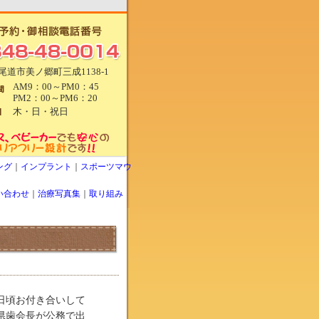
尾道市美ノ郷町三成1138-1
AM9：00～PM0：45
PM2：00～PM6：20
木・日・祝日
ング
｜
インプラント
｜
スポーツマウ
い合わせ
｜
治療写真集
｜
取り組み
日頃お付き合いして
県歯会長が公務で出