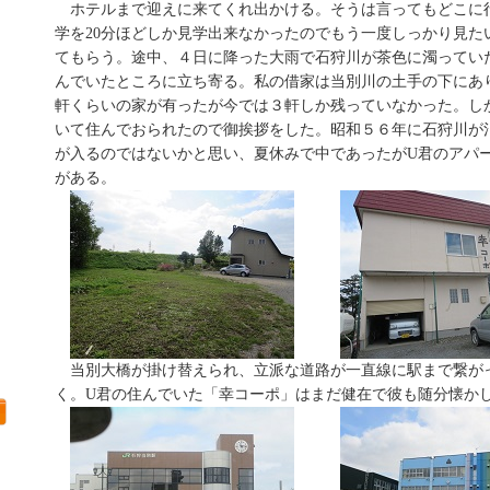
ホテルまで迎えに来てくれ出かける。そうは言ってもどこに
学を20分ほどしか見学出来なかったのでもう一度しっかり見た
てもらう。途中、４日に降った大雨で石狩川が茶色に濁ってい
んでいたところに立ち寄る。私の借家は当別川の土手の下にあり
軒くらいの家が有ったが今では３軒しか残っていなかった。し
いて住んでおられたので御挨拶をした。昭和５６年に石狩川が
が入るのではないかと思い、夏休みで中であったがU君のアパ
がある。
当別大橋が掛け替えられ、立派な道路が一直線に駅まで繋が
く。U君の住んでいた「幸コーポ」はまだ健在で彼も随分懐か