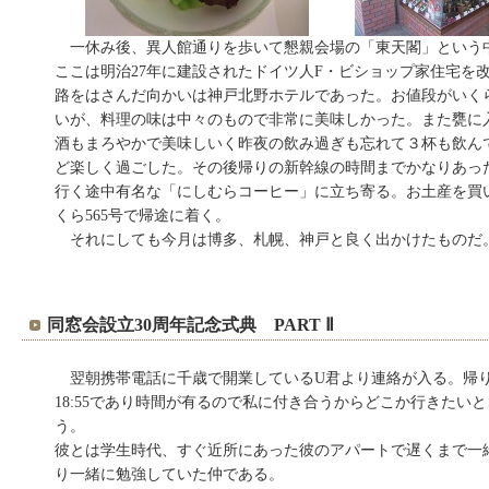
一休み後、異人館通りを歩いて懇親会場の「東天閣」という
ここは明治27年に建設されたドイツ人F・ビショップ家住宅を
路をはさんだ向かいは神戸北野ホテルであった。お値段がいく
いが、料理の味は中々のもので非常に美味しかった。また甕に入
酒もまろやかで美味しいく昨夜の飲み過ぎも忘れて３杯も飲ん
ど楽しく過ごした。その後帰りの新幹線の時間までかなりあっ
行く途中有名な「にしむらコーヒー」に立ち寄る。お土産を買い1
くら565号で帰途に着く。
それにしても今月は博多、札幌、神戸と良く出かけたものだ
同窓会設立30周年記念式典 PART Ⅱ
翌朝携帯電話に千歳で開業しているU君より連絡が入る。帰
18:55であり時間が有るので私に付き合うからどこか行きたい
う。
彼とは学生時代、すぐ近所にあった彼のアパートで遅くまで一
り一緒に勉強していた仲である。