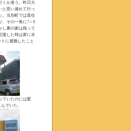
行くか迷う。昨日大
いと思い連れて行っ
た。当別町では昔住
、その一角に7～8
かし裏の家は残って
氾濫した時は家に水
ートに避難したこと
っていたのには驚
しんでいた。