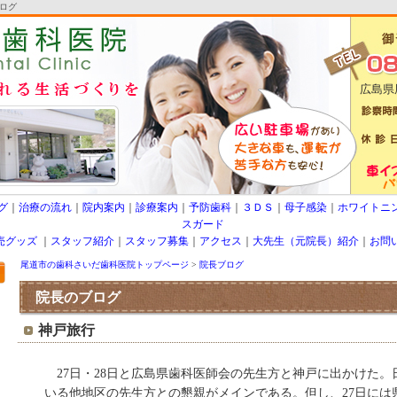
ログ
広島県
グ
｜
治療の流れ
｜
院内案内
｜
診療案内
｜
予防歯科
｜
３ＤＳ
｜
母子感染
｜
ホワイトニ
スガード
売グッズ
｜
スタッフ紹介
｜
スタッフ募集
｜
アクセス
｜
大先生（元院長）紹介
｜
お問
尾道市の歯科さいだ歯科医院トップページ
>
院長ブログ
院長のブログ
神戸旅行
27日・28日と広島県歯科医師会の先生方と神戸に出かけた。
いる他地区の先生方との懇親がメインである。但し、27日には