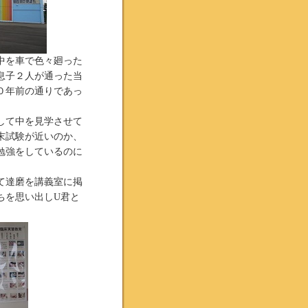
中を車で色々廻った
息子２人が通った当
０年前の通りであっ
して中を見学させて
末試験が近いのか、
勉強をしているのに
て達磨を講義室に掲
ちを思い出しU君と