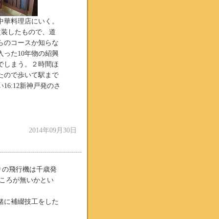
中華料理店にいく。
改装したもので、道
らのコースか知らな
った10年物の紹興
でしまう。２時間ほ
たので歩いて駅まで
6:12新神戸発のさ
。
2014年09月30日
りの飛行機は千歳発
ところが無いかとい
緒に補綴技工をした