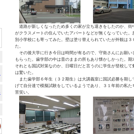
道路が新しくなったため多くの家が立ち退きをしたのか、街
がクラスメートの住んでいたアパートなどが無くなっていた。
別小学校にも寄ってみた。壁は塗り替えられていたが外観は３
た。
その後大学に行き今日は時間が有るので、守衛さんにお願い
もらった。歯学部の中は昔のままの所もあり懐かしかった。期
それとも国試対策なのか、日曜日だと言うのに学生が登校して
は驚いた。
」
また歯学部６年生（３２期生）は大講義室に国試必勝を期し
げて自分達で模擬試験をしているようであり、３１年前の私た
苦笑い。
を