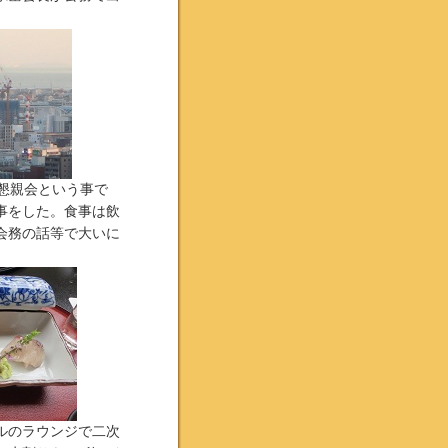
。
懇親会という事で
事をした。食事は飲
会務の話等で大いに
ルのラウンジで二次