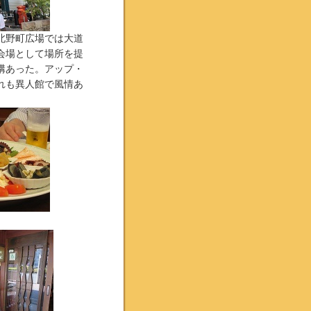
北野町広場では大道
会場として場所を提
構あった。アップ・
れも異人館で風情あ