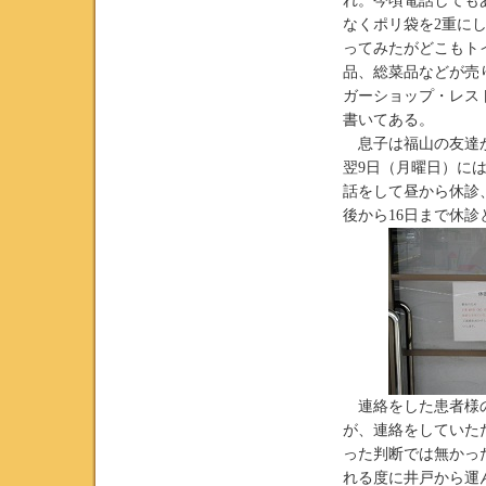
れ。今頃電話しても
なくポリ袋を2重に
ってみたがどこもト
品、総菜品などが売
ガーショップ・レス
書いてある。
息子は福山の友達か
翌9日（月曜日）に
話をして昼から休診
後から16日まで休診
連絡をした患者様の
が、連絡をしていた
った判断では無かっ
れる度に井戸から運