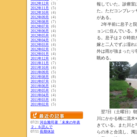
2012年12月
（3）
報していた。診療室
2012年11月
（5）
た。ただコンプレッ
2012年10月
（4）
2012年09月
（4）
がある。
2012年08月
（7）
2年半前に息子と院
2012年07月
（6）
2012年06月
（4）
ョンに住んでいる。
2012年05月
（4）
る。息子は２０時前
2012年04月
（3）
嫁と二人でずぶ濡れ
2012年03月
（4）
2012年02月
（3）
外は雨が強まったり
2012年01月
（4）
眺める。
2011年12月
（4）
2011年11月
（7）
2011年10月
（4）
2011年09月
（5）
2011年08月
（8）
2011年07月
（3）
2011年06月
（4）
2011年05月
（5）
2011年04月
（4）
2011年03月
（4）
2011年02月
（5）
翌7日（土曜日）朝
川にかかる橋に流木
07/21
河合雅司著「未来の年表
きている。また川と
２」を読んで
07/11
長期休診
らの水と合流し、濁