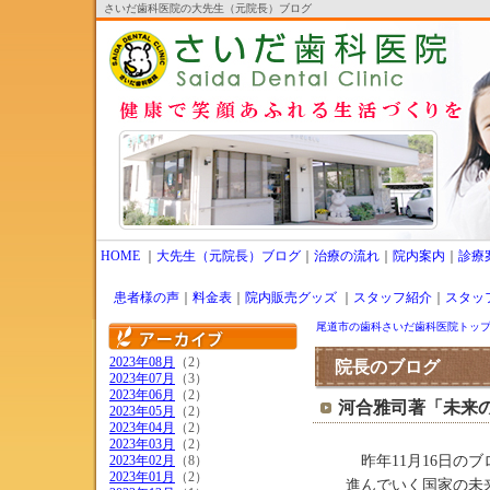
さいだ歯科医院の大先生（元院長）ブログ
HOME
｜
大先生（元院長）ブログ
｜
治療の流れ
｜
院内案内
｜
診療
患者様の声
｜
料金表
｜
院内販売グッズ
｜
スタッフ紹介
｜
スタッ
尾道市の歯科さいだ歯科医院トッ
2023年08月
（2）
院長のブログ
2023年07月
（3）
2023年06月
（2）
河合雅司著「未来
2023年05月
（2）
2023年04月
（2）
2023年03月
（2）
2023年02月
（8）
昨年11月16日の
2023年01月
（2）
進んでいく国家の未