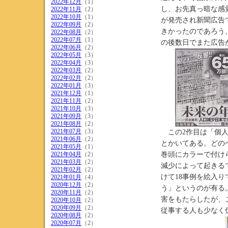
2022年12月
（1）
し、お先真っ暗な感
2022年11月
（2）
2022年10月
（1）
が発売され新聞広告
2022年09月
（2）
きかったのであろう
2022年08月
（2）
2022年07月
（1）
の後数日でまた広告
2022年06月
（2）
2022年05月
（3）
2022年04月
（3）
2022年03月
（2）
2022年02月
（2）
2022年01月
（3）
2021年12月
（1）
2021年11月
（2）
2021年10月
（3）
2021年09月
（3）
2021年08月
（2）
2021年07月
（3）
この2作目は「個人
2021年06月
（2）
とかいてある。どの
2021年05月
（1）
2021年04月
（2）
巻頭にカラーで付け
2021年03月
（2）
減少によって起きる
2021年02月
（2）
けて18事例を絵入
2021年01月
（4）
2020年12月
（2）
う」というのが有る
2020年11月
（2）
害をもたらしたが、
2020年10月
（2）
2020年09月
（2）
従事する人も少なく
2020年08月
（2）
2020年07月
（2）