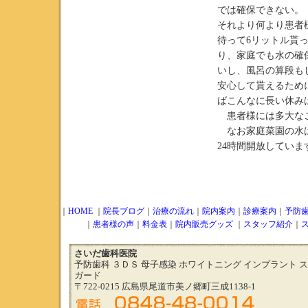
では確保できない。
それより何より患者
待って6リットル貰
り、家庭でも水の確
いし、風呂の算段も
安心して貰えるため
ばこんなに長い休み
患者様には多大なご
なお家庭菜園の水は
24時間開放してい
｜
HOME
｜
院長ブログ
｜
治療の流れ
｜
院内案内
｜
診療案内
｜
予防
｜
患者様の声
｜
料金表
｜
院内販売グッズ
｜
スタッフ紹介
｜
さいだ歯科医院
予防歯科 ３ＤＳ 母子感染 ホワイトニング インプラント 
ガード
〒722-0215 広島県尾道市美ノ郷町三成1138-1