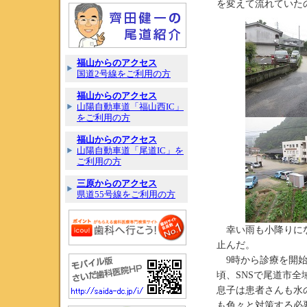
を変えて流れていた
福山からのアクセス
国道2号線をご利用の方
福山からのアクセス
山陽自動車道「福山西IC」
をご利用の方
福山からのアクセス
山陽自動車道「尾道IC」を
ご利用の方
三原からのアクセス
県道55号線をご利用の方
幸い雨も小降りにな
止んだ。
9時から診療を開始
頃、SNSで尾道市
息子は患者さんも水
も色々と対策する必