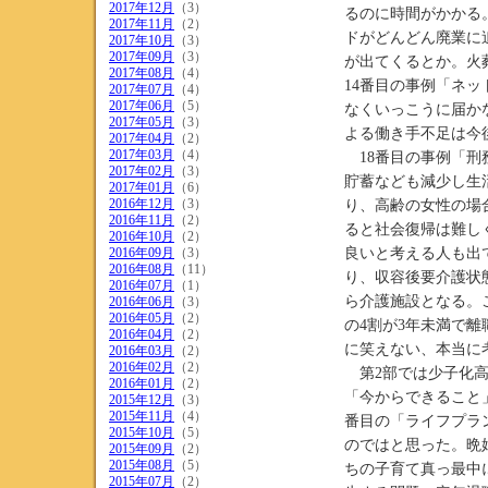
2017年12月
（3）
るのに時間がかかる
2017年11月
（2）
ドがどんどん廃業に
2017年10月
（3）
2017年09月
（3）
が出てくるとか。火
2017年08月
（4）
14番目の事例「ネ
2017年07月
（4）
2017年06月
（5）
なくいっこうに届か
2017年05月
（3）
よる働き手不足は今
2017年04月
（2）
2017年03月
（4）
18番目の事例「刑
2017年02月
（3）
貯蓄なども減少し生
2017年01月
（6）
2016年12月
（3）
り、高齢の女性の場
2016年11月
（2）
ると社会復帰は難し
2016年10月
（2）
2016年09月
（3）
良いと考える人も出
2016年08月
（11）
り、収容後要介護状
2016年07月
（1）
ら介護施設となる。
2016年06月
（3）
2016年05月
（2）
の4割が3年未満で
2016年04月
（2）
に笑えない、本当に
2016年03月
（2）
2016年02月
（2）
第2部では少子化高
2016年01月
（2）
「今からできること
2015年12月
（3）
2015年11月
（4）
番目の「ライフプラ
2015年10月
（5）
のではと思った。晩
2015年09月
（2）
2015年08月
（5）
ちの子育て真っ最中
2015年07月
（2）