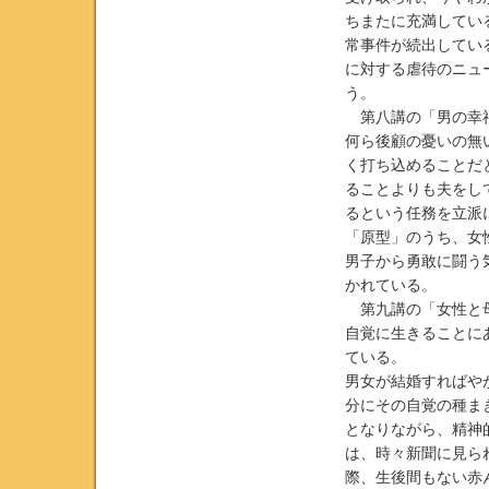
ちまたに充満してい
常事件が続出してい
に対する虐待のニュ
う。
第八講の「男の幸福
何ら後顧の憂いの無
く打ち込めることだ
ることよりも夫をし
るという任務を立派
「原型」のうち、女
男子から勇敢に闘う
かれている。
第九講の「女性と母
自覚に生きることに
ている。
男女が結婚すればや
分にその自覚の種ま
となりながら、精神
は、時々新聞に見ら
際、生後間もない赤