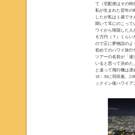
て（宅配便はその時
私が生まれた翌年の
したが私は１歳でそ
聞いて耳にのこって
ワイから帰国した人
６万円（？）くらい
ので正に夢物語のよ
初めてのハワイ旅行
ツアーの名前が「連
いると思って決めた
と違って飛行機は遅
18：30に羽田着。
ックイン後ハワイアン