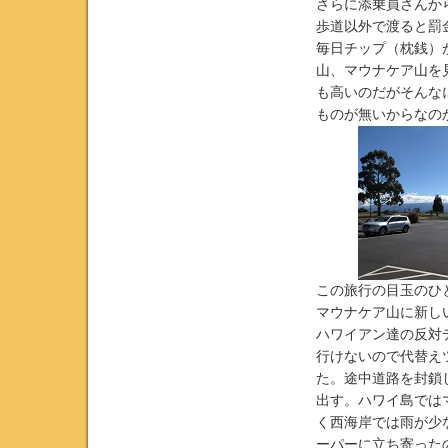
さらに添乗員さんか
歩道以外で渡ると罰
毎日チップ（枕銭）
山、マウナケア山を
も高いのだがそんな
ものが無いからなの
この旅行の目玉のひ
マウナケア山に新し
ハワイアン達の反対
行けないので代替え
た。途中道路を封鎖
出す。ハワイ島では
く西海岸では雨が少
ーパーに立ち寄った