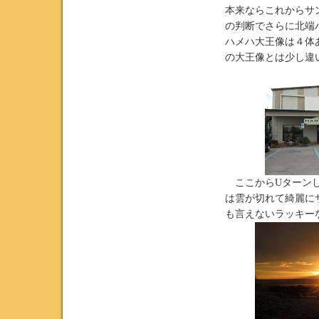
本来ならこれからサ
の判断でさらに北端
ハメハ大王像は４体
の大王像とは少し違
ここからUターンし
は雲が切れて綺麗に
も言えないラッキー