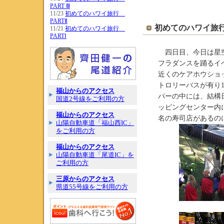
PART Ⅲ
11/23
初めてのハワイ旅行
PARTⅡ
初めてのハワイ旅行 
11/21
初めてのハワイ旅行
PARTⅠ
四日目、今日は星空
フラダンスを踊るイ
近くのケアホウショ
トロリーバスが有り
福山からのアクセス
パーの中には、結構
国道2号線をご利用の方
ッピングセンター内に私と
福山からのアクセス
名の寿司店があるの
山陽自動車道「福山西IC」
をご利用の方
福山からのアクセス
山陽自動車道「尾道IC」を
ご利用の方
三原からのアクセス
県道55号線をご利用の方