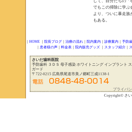
して、自分たちの「
でもこの掃除に学ぶ
より、ついに暴走族
もある。
｜
HOME
｜
院長ブログ
｜
治療の流れ
｜
院内案内
｜
診療案内
｜
予防
｜
患者様の声
｜
料金表
｜
院内販売グッズ
｜
スタッフ紹介
｜
さいだ歯科医院
予防歯科 ３ＤＳ 母子感染 ホワイトニング インプラント 
ガード
〒722-0215 広島県尾道市美ノ郷町三成1138-1
プライバシ
Copyright© さい