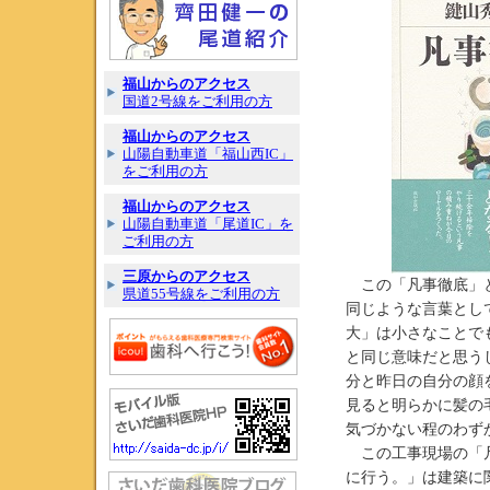
福山からのアクセス
国道2号線をご利用の方
福山からのアクセス
山陽自動車道「福山西IC」
をご利用の方
福山からのアクセス
山陽自動車道「尾道IC」を
ご利用の方
三原からのアクセス
この「凡事徹底」と
県道55号線をご利用の方
同じような言葉とし
大」は小さなことで
と同じ意味だと思う
分と昨日の自分の顔
見ると明らかに髪の
気づかない程のわず
この工事現場の「凡
に行う。」は建築に