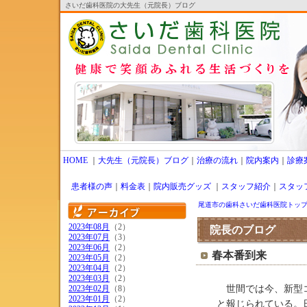
さいだ歯科医院の大先生（元院長）ブログ
HOME
｜
大先生（元院長）ブログ
｜
治療の流れ
｜
院内案内
｜
診療
患者様の声
｜
料金表
｜
院内販売グッズ
｜
スタッフ紹介
｜
スタッ
尾道市の歯科さいだ歯科医院トッ
2023年08月
（2）
院長のブログ
2023年07月
（3）
2023年06月
（2）
春本番到来
2023年05月
（2）
2023年04月
（2）
2023年03月
（2）
2023年02月
（8）
世間では今、新型コ
2023年01月
（2）
と報じられている。