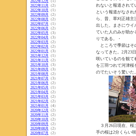
2022年12月
（1）
れないと報道されて
2022年11月
（2）
2022年10月
（1）
という報道がなされ
2022年09月
（2）
ら、昔、草刈正雄主
2022年08月
（2）
2022年07月
（1）
出した。まさにウイ
2022年06月
（2）
ていた人のみが助か
2022年05月
（3）
2022年04月
（3）
りである。・
2022年03月
（2）
ところで季節はその
2022年02月
（2）
2022年01月
（3）
なってきた。2月2
2021年12月
（1）
咲いているのを観て
2021年11月
（2）
2021年10月
（3）
を三羽つれて河津桜
2021年09月
（3）
のでたいそう驚いた
2021年08月
（2）
2021年07月
（3）
2021年06月
（2）
2021年05月
（1）
2021年04月
（2）
2021年03月
（2）
2021年02月
（2）
2021年01月
（4）
2020年12月
（2）
2020年11月
（2）
2020年10月
（2）
2020年09月
（2）
３月26日現在、桜
2020年08月
（2）
手の桜は2分くらい
2020年07月
（2）