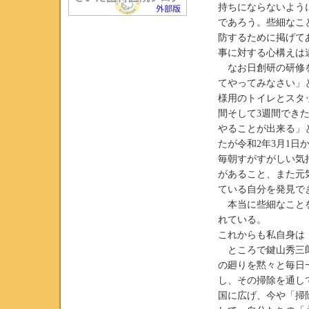
持ちにならないよう
であろう。些細なこ
防するために掲げて
事に対する心構えは
なお日創研の研修を
てやってみなさい」
様用のトイレとスタ
間そして3週間でき
やることが出来る」
たが令和2年3月1日
毎朝すがすがしい気
があること、また元
ている自分を発見で
本当に些細なことを
れている。
これからも私自身は
ところで鍵山秀三郎
の廻りを黙々と毎日
し、その掃除を通し
国に広げ、今や「掃