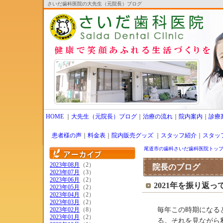
さいだ歯科医院の大先生（元院長）ブログ
HOME
｜
大先生（元院長）ブログ
｜
治療の流れ
｜
院内案内
｜
診療
患者様の声
｜
料金表
｜
院内販売グッズ
｜
スタッフ紹介
｜
スタッ
尾道市の歯科さいだ歯科医院トッ
2023年08月
（2）
院長のブログ
2023年07月
（3）
2023年06月
（2）
2021年を振り返っ
2023年05月
（2）
2023年04月
（2）
2023年03月
（2）
2023年02月
（8）
毎年この時期になる
2023年01月
（2）
る。それを見ながら