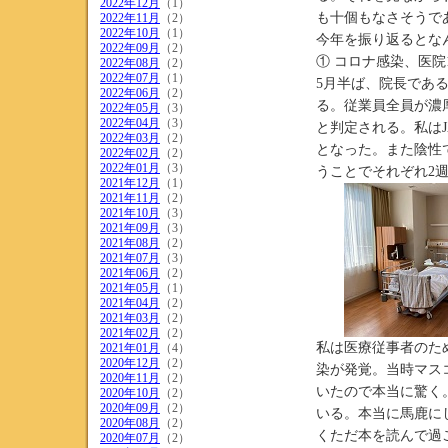
2022年12月
（1）
も十個もなさそうで
2022年11月
（2）
2022年10月
（1）
今年を振り返るとな
2022年09月
（2）
① コロナ感染、医院
2022年08月
（2）
2022年07月
（1）
5月半ば、院長であ
2022年06月
（2）
る。従業員全員が濃
2022年05月
（3）
2022年04月
（3）
と判定される。私は
2022年03月
（2）
となった。また陰性
2022年02月
（2）
2022年01月
（3）
うことでそれぞれ2
2021年12月
（1）
2021年11月
（2）
2021年10月
（3）
2021年09月
（3）
2021年08月
（2）
2021年07月
（3）
2021年06月
（2）
2021年05月
（1）
2021年04月
（2）
2021年03月
（2）
2021年02月
（2）
私は医療従事者のた
2021年01月
（4）
2020年12月
（2）
染が発覚。当時マス
2020年11月
（2）
いたので本当に驚く
2020年10月
（2）
2020年09月
（2）
いる。本当に馬鹿に
2020年08月
（2）
くただ本を読んで過
2020年07月
（2）