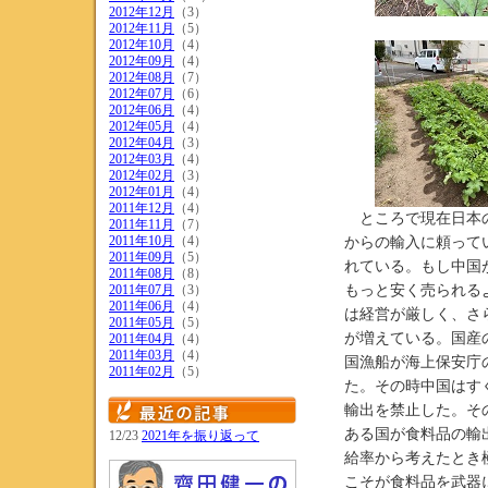
2012年12月
（3）
2012年11月
（5）
2012年10月
（4）
2012年09月
（4）
2012年08月
（7）
2012年07月
（6）
2012年06月
（4）
2012年05月
（4）
2012年04月
（3）
2012年03月
（4）
2012年02月
（3）
2012年01月
（4）
2011年12月
（4）
ところで現在日本の
2011年11月
（7）
2011年10月
（4）
からの輸入に頼って
2011年09月
（5）
れている。もし中国
2011年08月
（8）
2011年07月
（3）
もっと安く売られる
2011年06月
（4）
は経営が厳しく、さ
2011年05月
（5）
が増えている。国産
2011年04月
（4）
2011年03月
（4）
国漁船が海上保安庁
2011年02月
（5）
た。その時中国はす
輸出を禁止した。そ
ある国が食料品の輸
12/23
2021年を振り返って
給率から考えたとき
こそが食料品を武器