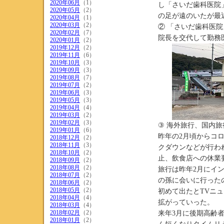
2020年06月
（1）
し「さいだ歯科医院
2020年05月
（2）
の足が遠のいたが最
2020年04月
（1）
2020年03月
（2）
② 「さいだ歯科医院
2020年02月
（7）
院長を交代して勤務
2020年01月
（2）
2019年12月
（2）
2019年11月
（6）
2019年10月
（3）
2019年09月
（3）
2019年08月
（7）
2019年07月
（2）
2019年06月
（3）
2019年05月
（3）
2019年04月
（4）
2019年03月
（2）
2019年02月
（3）
③ 海外旅行、国内
2019年01月
（6）
昨年の2月頃からコ
2018年12月
（2）
2018年11月
（3）
クダウンなどが行わ
2018年10月
（2）
止、飲食店への休業
2018年09月
（2）
2018年08月
（2）
旅行は昨年2月にイ
2018年07月
（2）
の孫に会いに行った
2018年06月
（2）
2018年05月
（2）
初めて出たとTVニ
2018年04月
（4）
拡がっていった。
2018年03月
（4）
2018年02月
（2）
来年3月に後期高齢
2018年01月
（2）