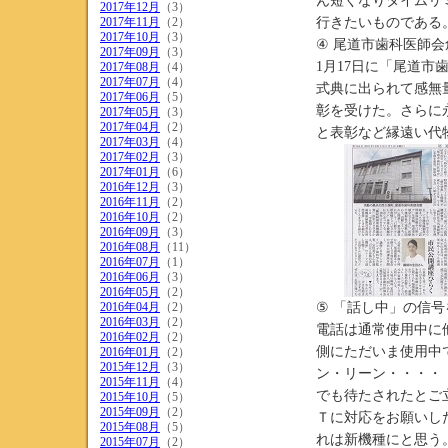
ん短くなりタイムリ
2017年12月
（3）
2017年11月
（2）
行きたいものである
2017年10月
（3）
④ 尾道市歯科医師会
2017年09月
（3）
1月17日に「尾道市
2017年08月
（4）
2017年07月
（4）
式典に出られて感無
2017年06月
（5）
彰を受けた。さらに
2017年05月
（3）
2017年04月
（2）
と表彰など縁遠い代
2017年03月
（4）
2017年02月
（3）
2017年01月
（6）
2016年12月
（3）
2016年11月
（2）
2016年10月
（2）
2016年09月
（3）
2016年08月
（11）
2016年07月
（1）
2016年06月
（3）
2016年05月
（2）
2016年04月
（2）
⑤ 「話し中」の信
2016年03月
（2）
電話は通常使用中に
2016年02月
（2）
側にただいま使用中
2016年01月
（2）
2015年12月
（3）
ン・リーン・・・・
2015年11月
（4）
でも待たされたとご
2015年10月
（5）
2015年09月
（2）
Ｔに対応をお願いし
2015年08月
（5）
れは新機種にと思う
2015年07月
（2）