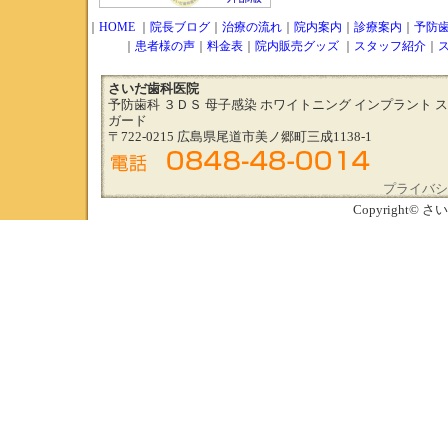
｜
HOME
｜
院長ブログ
｜
治療の流れ
｜
院内案内
｜
診療案内
｜
予防
｜
患者様の声
｜
料金表
｜
院内販売グッズ
｜
スタッフ紹介
｜
さいだ歯科医院
予防歯科 ３ＤＳ 母子感染 ホワイトニング インプラント 
ガード
〒722-0215 広島県尾道市美ノ郷町三成1138-1
プライバシ
Copyright© さい