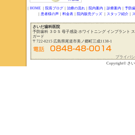
｜
HOME
｜
院長ブログ
｜
治療の流れ
｜
院内案内
｜
診療案内
｜
予防
｜
患者様の声
｜
料金表
｜
院内販売グッズ
｜
スタッフ紹介
｜
さいだ歯科医院
予防歯科 ３ＤＳ 母子感染 ホワイトニング インプラント 
ガード
〒722-0215 広島県尾道市美ノ郷町三成1138-1
プライバシ
Copyright© さい