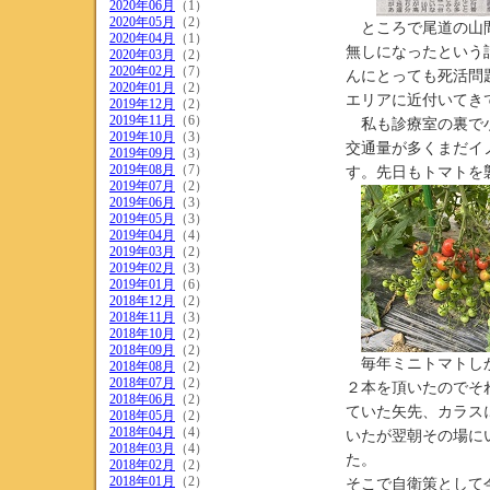
2020年06月
（1）
2020年05月
（2）
ところで尾道の山間
2020年04月
（1）
無しになったという
2020年03月
（2）
2020年02月
（7）
んにとっても死活問
2020年01月
（2）
エリアに近付いてき
2019年12月
（2）
2019年11月
（6）
私も診療室の裏で小
2019年10月
（3）
交通量が多くまだイ
2019年09月
（3）
2019年08月
（7）
す。先日もトマトを
2019年07月
（2）
2019年06月
（3）
2019年05月
（3）
2019年04月
（4）
2019年03月
（2）
2019年02月
（3）
2019年01月
（6）
2018年12月
（2）
2018年11月
（3）
2018年10月
（2）
2018年09月
（2）
毎年ミニトマトしか
2018年08月
（2）
2018年07月
（2）
２本を頂いたのでそ
2018年06月
（2）
ていた矢先、カラス
2018年05月
（2）
2018年04月
（4）
いたが翌朝その場に
2018年03月
（4）
た。
2018年02月
（2）
2018年01月
（2）
そこで自衛策として