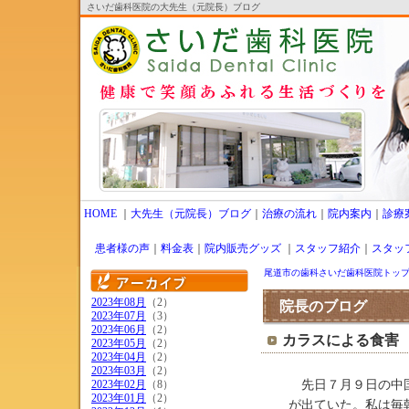
さいだ歯科医院の大先生（元院長）ブログ
HOME
｜
大先生（元院長）ブログ
｜
治療の流れ
｜
院内案内
｜
診療
患者様の声
｜
料金表
｜
院内販売グッズ
｜
スタッフ紹介
｜
スタッ
尾道市の歯科さいだ歯科医院トッ
2023年08月
（2）
院長のブログ
2023年07月
（3）
2023年06月
（2）
カラスによる食害
2023年05月
（2）
2023年04月
（2）
2023年03月
（2）
2023年02月
（8）
先日７月９日の中国
2023年01月
（2）
が出ていた。私は毎