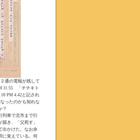
た２通の電報が残して
11.55 「チチキト
 PM 4.42と記され
くなったのかも知れな
か？
行列車で北市まで行
が届き、「父死す」
て出かけた。なお余
明に覚えている。何