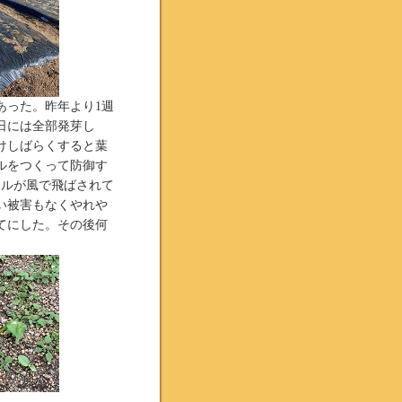
った。昨年より1週
6日には全部発芽し
けしばらくすると葉
ルをつくって防御す
ネルが風で飛ばされて
い被害もなくやれや
立てにした。その後何