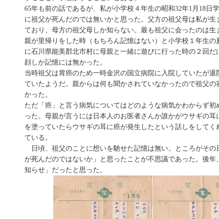
65年も前の話であるが、私が小学校４年生の昭和32年1月18日
に祖父が死んだのでは無いかと思った。父方の祖父母は私が生
ており、母方の祖父母しか知らない。最も祖父に会ったのは生
親が里帰りをした時（もちろん記憶はない）と小学校１年生の
に石川県能美郡北市村に母親と一緒に遊びに行った時の２回だ
顔しか記憶には無かった。
当時祖父は胃癌のため一時金沢の国立病院に入院していたが退
ていたようだ。親からは何も聞かされていなかったので祖父の
かった。
ただ「癌」と言う病気についてはどのような病気かわからず初
った。母親が言うには日本人のお医者さんか誰かがウサギの耳
を塗っていたらウサギの耳に癌が発生したという話しをしてく
ている。
日頃、祖父のことに想いを馳せた記憶は無い。ところがその
が死んだのではないか」と思ったことが不思議であった。後年
知らせ」だったと思った。