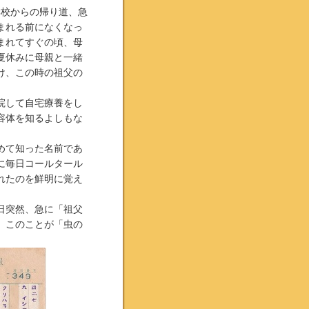
学校からの帰り道、急
まれる前になくなっ
まれてすぐの頃、母
夏休みに母親と一緒
け、この時の祖父の
院して自宅療養をし
容体を知るよしもな
めて知った名前であ
に毎日コールタール
れたのを鮮明に覚え
日突然、急に「祖父
、このことが「虫の