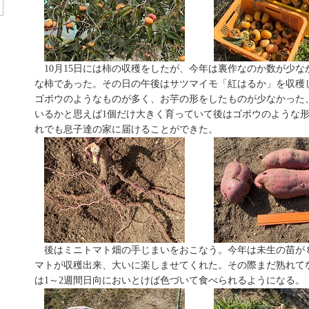
10月15日には柿の収穫をしたが、今年は裏作なのか数が少な
な柿であった。その日の午後はサツマイモ「紅はるか」を収穫
ゴボウのようなものが多く、お芋の形をしたものが少なかった
いるかと思えば1個だけ大きく育っていて後はゴボウのような
れでも息子達の家に届けることができた。
後はミニトマト畑の手じまいをおこなう。今年は未生の苗が
マトが収穫出来、大いに楽しませてくれた。その際まだ熟れて
は1～2週間日向においとけば色づいて食べられるようになる。