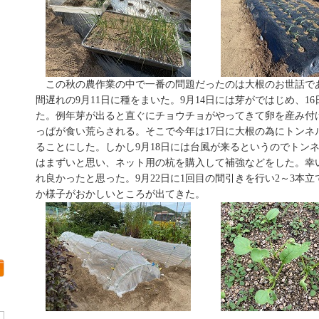
この秋の農作業の中で一番の問題だったのは大根のお世話であ
間遅れの9月11日に種をまいた。9月14日には芽がではじめ、1
た。例年芽が出ると直ぐにチョウチョがやってきて卵を産み付
っぱが食い荒らされる。そこで今年は17日に大根の為にトンネ
ることにした。しかし9月18日には台風が来るというのでトン
はまずいと思い、ネット用の杭を購入して補強などをした。幸
れ良かったと思った。9月22日に1回目の間引きを行い2～3本
か様子がおかしいところが出てきた。