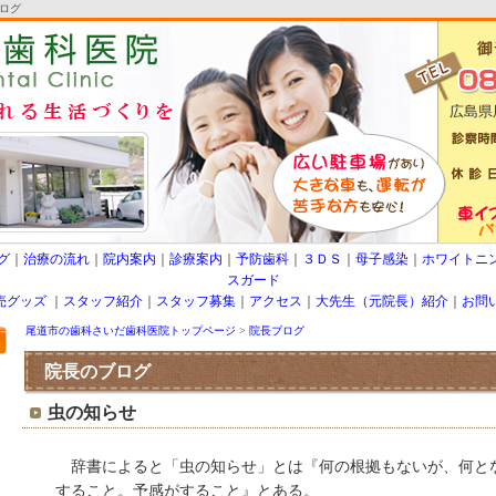
ログ
広島県
グ
｜
治療の流れ
｜
院内案内
｜
診療案内
｜
予防歯科
｜
３ＤＳ
｜
母子感染
｜
ホワイトニ
スガード
売グッズ
｜
スタッフ紹介
｜
スタッフ募集
｜
アクセス
｜
大先生（元院長）紹介
｜
お問
尾道市の歯科さいだ歯科医院トップページ
>
院長ブログ
院長のブログ
虫の知らせ
辞書によると「虫の知らせ」とは『何の根拠もないが、何と
すること。予感がすること』とある。