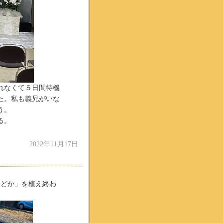
れなくて５日間待機
った。私も義兄がいな
う。
る。
2022年11月17日
まどか」を植え終わ