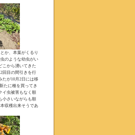
るとか、本葉がくるり
ジ虫のような幼虫がい
がどこから湧いてきた
に2回目の間引きを行
たが10月2日には移
で新たに種を買ってき
クイ虫被害もなく順
のも小さいながらも順
2本収穫出来そうであ