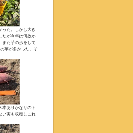
かった。しかし大き
したが今年は何故か
、また芋の形をして
形の芋が多かった。そ
８本ありかなりのト
ない実も収穫しこれ