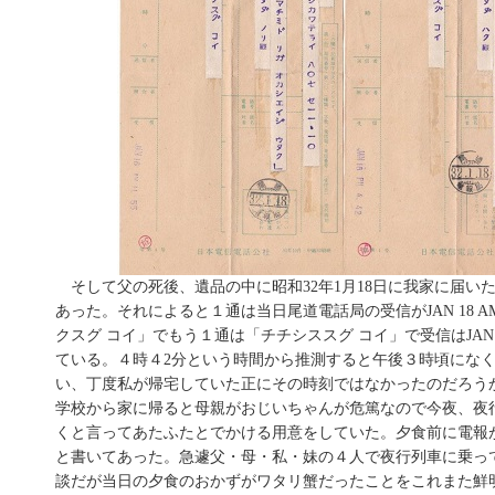
そして父の死後、遺品の中に昭和32年1月18日に我家に届い
あった。それによると１通は当日尾道電話局の受信がJAN 18 AM 
クスグ コイ」でもう１通は「チチシススグ コイ」で受信はJAN 18
ている。４時４2分という時間から推測すると午後３時頃にな
い、丁度私が帰宅していた正にその時刻ではなかったのだろう
学校から家に帰ると母親がおじいちゃんが危篤なので今夜、夜
くと言ってあたふたとでかける用意をしていた。夕食前に電報
と書いてあった。急遽父・母・私・妹の４人で夜行列車に乗っ
談だが当日の夕食のおかずがワタリ蟹だったことをこれまた鮮