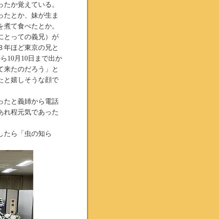
ったか覚えている。
ったとか、妹が生ま
を煮て食べたとか。
にとっての義兄）が
３年ほど東京の兄と
10月10日まで出か
て来たのだろう」と
たと嬉しそうな顔で
ったと義姉から電話
あれ程元気であった
したら「虫の知ら