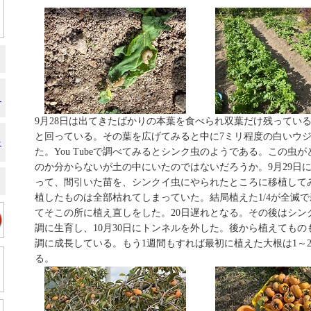
」
9月28日は出てきたばかりの本葉を食べられ双葉だけ残ってい
と回っている。その葉を広げてみると中に7ミリ程度の白いウ
を
た。You Tubeで調べてみるとシンク虫のようである。この虫
のか分からないが土の中にいたのではないだろうか。9月29日
って、間引いた苗を、シンクイ虫にやられたところに移植してみ
植したものは全部枯れてしまっていた。結局植えた1/4が全滅
てそこの所に植え直しをした。20日遅れとなる。その後はシン
調に生育し、10月30日にトンネルを外した。後から植えても
調に成長している。もう1週間もすれば最初に植えた大根は1～
る。