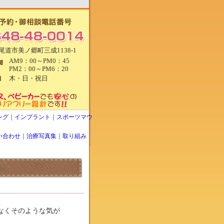
尾道市美ノ郷町三成1138-1
AM9：00～PM0：45
PM2：00～PM6：20
木・日・祝日
ング
｜
インプラント
｜
スポーツマウ
い合わせ
｜
治療写真集
｜
取り組み
なくそのような気が