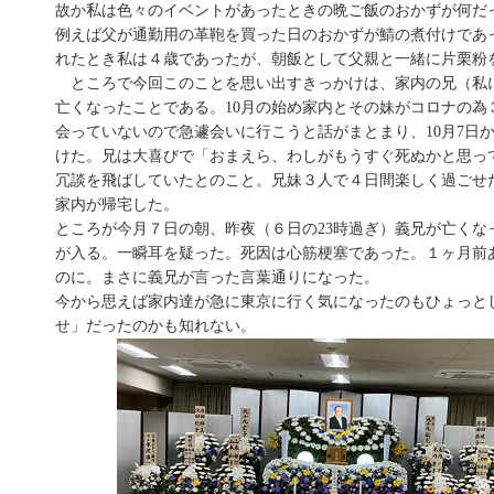
故か私は色々のイベントがあったときの晩ご飯のおかずが何だ
例えば父が通勤用の革鞄を買った日のおかずが鯖の煮付けであ
れたとき私は４歳であったが、朝飯として父親と一緒に片栗粉
ところで今回このことを思い出すきっかけは、家内の兄（私
亡くなったことである。10月の始め家内とその妹がコロナの為
会っていないので急遽会いに行こうと話がまとまり、10月7日から
けた。兄は大喜びで「おまえら、わしがもうすぐ死ぬかと思っ
冗談を飛ばしていたとのこと。兄妹３人で４日間楽しく過ごせ
家内が帰宅した。
ところが今月７日の朝、昨夜（６日の23時過ぎ）義兄が亡くな
が入る。一瞬耳を疑った。死因は心筋梗塞であった。１ヶ月前
のに。まさに義兄が言った言葉通りになった。
今から思えば家内達が急に東京に行く気になったのもひょっと
せ」だったのかも知れない。