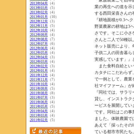
「家族農業こそ効率
2013年04月
（4）
業の再生への道を示
2013年03月
（5）
2013年02月
（4）
する西田栄喜さんの
2013年01月
（10）
『耕地面積が0.3
2012年12月
（3）
2012年11月
（5）
野菜農家の耕地は3
2012年10月
（4）
さです。そこに小さ
2012年09月
（4）
2012年08月
（7）
さんと二人で50種
2012年07月
（6）
ネット販売により、年
2012年06月
（4）
2012年05月
（4）
子供二人の田舎暮ら
2012年04月
（3）
実感しています」』
2012年03月
（4）
また食料自給という
2012年02月
（3）
2012年01月
（4）
カタチにこだわらず
2011年12月
（4）
で一例として、農業
2011年11月
（7）
2011年10月
（4）
社マイファーム」が
2011年09月
（5）
『同社では、サラリー
2011年08月
（8）
2011年07月
（3）
貸し、インストラク
2011年06月
（4）
ービスを展開してい
2011年05月
（5）
2011年04月
（4）
です。同社はこの事
2011年03月
（4）
ました。体験農園で
2011年02月
（5）
あえて「採ったその
ている都市市民たち