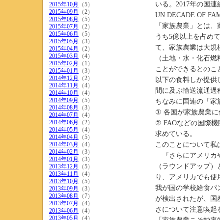
いる。2017年の国連
2015年10月
（5）
2015年09月
（2）
UN DECADE OF
2015年08月
（5）
「家族農業」とは、家
2015年07月
（2）
2015年06月
（5）
うち5億以上を占め
2015年05月
（3）
て、家族農業は大規
2015年04月
（2）
2015年03月
（4）
（土地・水・化石燃
2015年02月
（1）
ことができるとのこ
2015年01月
（3）
2014年12月
（2）
以下の食料しか提供
2014年11月
（4）
間に及ぶ輸送流通過
2014年10月
（4）
2014年09月
（5）
ちなみに国連の「家
2014年08月
（3）
① 各国が家族農業
2014年07月
（4）
2014年06月
（2）
② FAOなどの国
2014年05月
（4）
求めている。
2014年04月
（5）
2014年03月
（4）
このことについて私
2014年02月
（3）
『さらにアメリカや
2014年01月
（3）
（ラウンドアップ）
2013年12月
（5）
2013年11月
（4）
り、アメリカでも使
2013年10月
（5）
我が国の学校給食パ
2013年09月
（3）
2013年08月
（7）
が検出されたが、国
2013年07月
（4）
さについて注意喚起
2013年06月
（4）
2013年05月
（4）