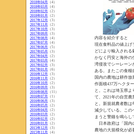
2018年04月
（4）
2018年03月
（4）
2018年02月
（2）
2018年01月
（2）
2017年12月
（3）
2017年11月
（2）
2017年10月
（3）
2017年09月
（3）
内容を紹介すると
2017年08月
（4）
2017年07月
（4）
現在食料品の値上げ
2017年06月
（5）
どにより輸入される
2017年05月
（3）
2017年04月
（2）
かなく円安と海外の
2017年03月
（4）
湾侵攻でシーレーン
2017年02月
（3）
2017年01月
（6）
ある。またこの食糧
2016年12月
（3）
国内の農地は耕作放
2016年11月
（2）
2016年10月
（2）
作面積437万ヘクタ
2016年09月
（3）
と。これは埼玉県よ
2016年08月
（11）
2016年07月
（1）
て、2021年の自営
2016年06月
（3）
と。新規就農者数は年
2016年05月
（2）
2016年04月
（2）
減少している。この
2016年03月
（2）
まうと警鐘を鳴らし
2016年02月
（2）
2016年01月
（2）
日本政府は「国内の
2015年12月
（3）
農地の大規模化が必
2015年11月
（4）