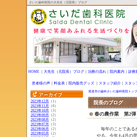
さいだ歯科医院の大先生（元院長）ブログ
HOME
｜
大先生（元院長）ブログ
｜
治療の流れ
｜
院内案内
｜
診療
患者様の声
｜
料金表
｜
院内販売グッズ
｜
スタッフ紹介
｜
スタッ
尾道市の歯科さいだ歯科医院トッ
2023年12月
（1）
院長のブログ
2023年11月
（6）
2023年10月
（3）
春の農作業 第2弾
2023年09月
（2）
2023年08月
（2）
2023年07月
（3）
2023年06月
（2）
毎年のことであるが
2023年05月
（2）
やる。今年も4月の