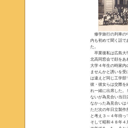
修学旅行の列車の中
内も初めて聞く話で
た。
卒業後私は広島大学
北高同窓会で顔をあ
大学４年生の時家内
ませんかと誘いを受
は違えど同じ工学部
彼・彼女らは交際を
れ一緒に出席した。
ないが為見合い当日
なかった為見合いは
ただ次の年日立製作
と考え３～４年待っ
そして昭和４８年４