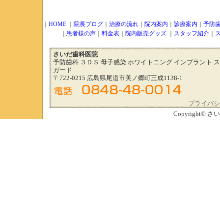
｜
HOME
｜
院長ブログ
｜
治療の流れ
｜
院内案内
｜
診療案内
｜
予防
｜
患者様の声
｜
料金表
｜
院内販売グッズ
｜
スタッフ紹介
｜
さいだ歯科医院
予防歯科 ３ＤＳ 母子感染 ホワイトニング インプラント 
ガード
〒722-0215 広島県尾道市美ノ郷町三成1138-1
プライバシ
Copyright© さい