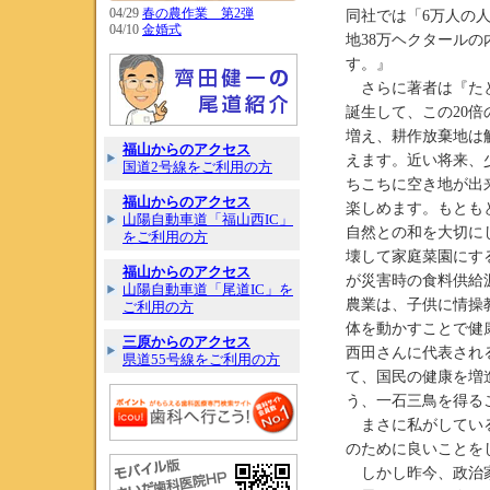
04/29
春の農作業 第2弾
同社では「6万人の
04/10
金婚式
地38万ヘクタール
す。』
さらに著者は『たと
誕生して、この20
増え、耕作放棄地は
福山からのアクセス
えます。近い将来、
国道2号線をご利用の方
ちこちに空き地が出
福山からのアクセス
楽しめます。もとも
山陽自動車道「福山西IC」
自然との和を大切に
をご利用の方
壊して家庭菜園にす
福山からのアクセス
が災害時の食料供給
山陽自動車道「尾道IC」を
農業は、子供に情操
ご利用の方
体を動かすことで健
三原からのアクセス
西田さんに代表され
県道55号線をご利用の方
て、国民の健康を増
う、一石三鳥を得る
まさに私がしている
のために良いことを
しかし昨今、政治家